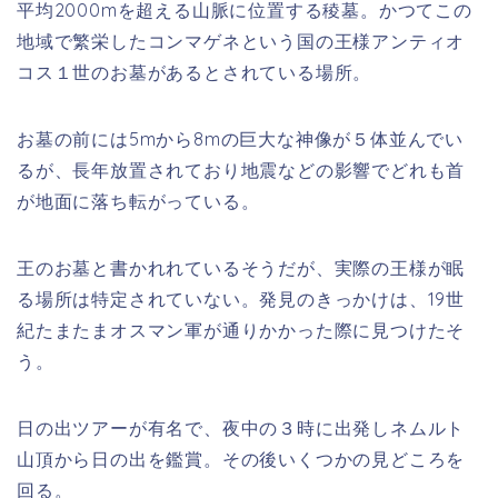
平均2000mを超える山脈に位置する稜墓。かつてこの
地域で繁栄したコンマゲネという国の王様アンティオ
コス１世のお墓があるとされている場所。
お墓の前には5mから8mの巨大な神像が５体並んでい
るが、長年放置されており地震などの影響でどれも首
が地面に落ち転がっている。
王のお墓と書かれれているそうだが、実際の王様が眠
る場所は特定されていない。発見のきっかけは、19世
紀たまたまオスマン軍が通りかかった際に見つけたそ
う。
日の出ツアーが有名で、夜中の３時に出発しネムルト
山頂から日の出を鑑賞。その後いくつかの見どころを
回る。