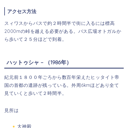
アクセス方法
スィワスからバスで約２時間半で街に入るには標高
2000mの峠を越える必要がある。バス広場オトガルか
ら歩いて２５分ほどで到着。
ハットゥシャ – （1986年）
紀元前１８００年ごろから数百年栄えたヒッタイト帝
国の首都の遺跡が残っている。外周6kmほどあり全て
見ていくと歩いて２時間半。
見所は
大神殿