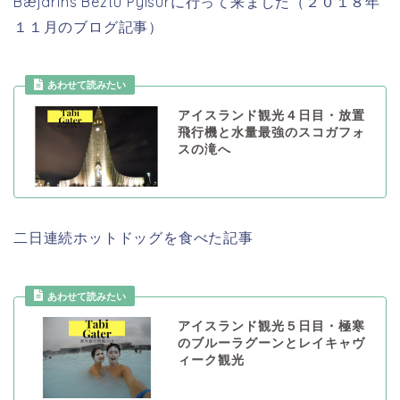
Bæjarins Beztu Pylsurに行って来ました（２０１８年
１１月のブログ記事）
あわせて読みたい
アイスランド観光４日目・放置
飛行機と水量最強のスコガフォ
スの滝へ
二日連続ホットドッグを食べた記事
あわせて読みたい
アイスランド観光５日目・極寒
のブルーラグーンとレイキャヴ
ィーク観光