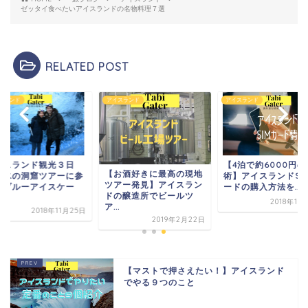
ゼッタイ食べたいアイスランドの名物料理７選
RELATED POST
スランド
アイスランド
アイスランド
イスランド観光３日
【4泊で約6000円の
【お酒好きに最高の現地
・氷の洞窟ツアーに参
術】アイスランドSI
ツアー発見】アイスラン
【ブルーアイスケー
ードの購入方法を...
ドの醸造所でビールツ
..
2018年11
ア...
2018年11月25日
2019年2月22日
【マストで押さえたい！】アイスランド
でやる９つのこと